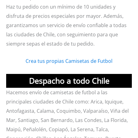
Haz tu pedido con un mínimo de 10 unidades y
disfruta de precios especiales por mayor. Además,
garantizamos un servicio de envío confiable a todas
las ciudades de Chile, con seguimiento para que
siempre sepas el estado de tu pedido.
Crea tus propias Camisetas de Futbol
Despacho a todo Chile
Hacemos envío de camisetas de futbol a las
principales ciudades de Chile como: Arica, Iquique,
Antofagasta, Calama, Coquimbo, Valparaíso, Viña del
Mar, Santiago, San Bernardo, Las Condes, La Florida,
Maipú, Peñalolén, Copiapó, La Serena, Talca,