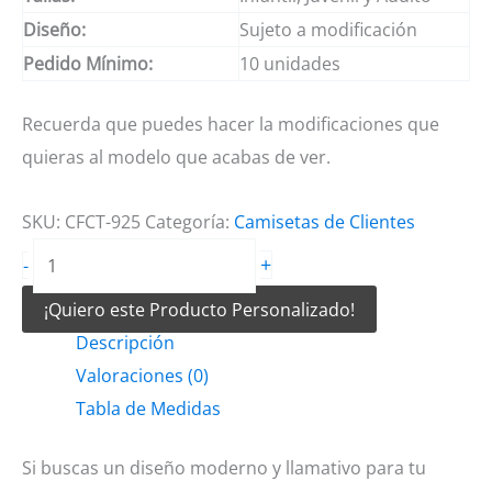
Diseño:
Sujeto a modificación
Pedido Mínimo:
10 unidades
Recuerda que puedes hacer la modificaciones que
quieras al modelo que acabas de ver.
SKU:
CFCT-925
Categoría:
Camisetas de Clientes
Camisetas
+
-
de
¡Quiero este Producto Personalizado!
Futbol
Descripción
Modelo
Valoraciones (0)
Celeste
Tabla de Medidas
y
negro
Si buscas un diseño moderno y llamativo para tu
cantidad