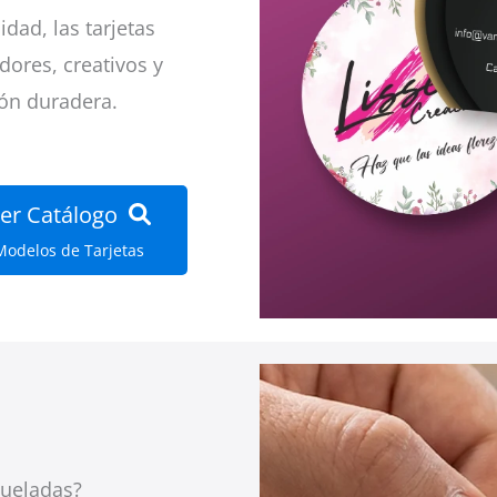
dad, las tarjetas
ores, creativos y
ón duradera.
er Catálogo
Modelos de Tarjetas
queladas?