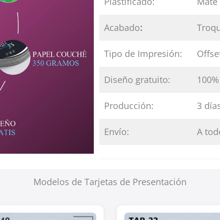
Plastificado:
Mate 
Acabado
:
Troq
Tipo de Impresión:
Offset
Diseño gratuito:
100% 
Producción:
3 día
Envío:
A tod
Modelos de Tarjetas de Presentación