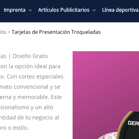
Imprenta
Artículos Publicitarios
Línea deportiva
tis
Tarjetas de Presentación Troqueladas
as | Diseño Gratis
son la opción ideal para
o. Con cortes especiales
rmato convencional y se
derna y memorable. Este
esionalismo y un alto
entidad de tu negocio al
o o estilo.