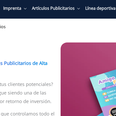
Imprenta
Artículos Publicitarios
Línea deportiva
ios
s Publicitarios de Alta
tus clientes potenciales?
sigue siendo una de las
r retorno de inversión.
a que controlamos todo el