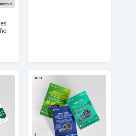
hes
año