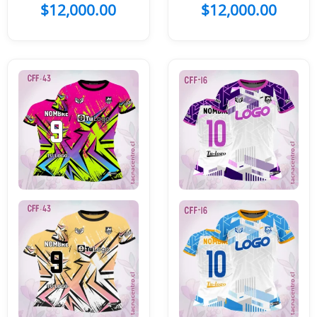
Flores Celestes
Negro Rosado
$
12,000.00
$
12,000.00
Blanco