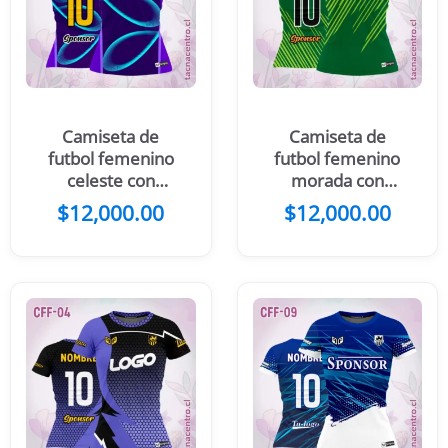
Camiseta de
Camiseta de
futbol femenino
futbol femenino
celeste con
morada con
líneas amarillas
rayas lilas
$
12,000.00
$
12,000.00