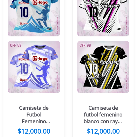
Camiseta de
Camiseta de
Futbol
futbol femenino
Femenino
blanco con rayas
Blanco con
coloridas
$
12,000.00
$
12,000.00
Mangas Azules