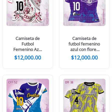
Camiseta de
Camiseta de
Futbol
futbol femenino
Femenino Azul
azul con flores
Celeste Tortuga
verdes
$
12,000.00
$
12,000.00