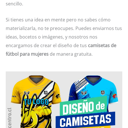
sencillo.
Si tienes una idea en mente pero no sabes cómo
materializarla, no te preocupes. Puedes enviarnos tus
ideas, bocetos o imágenes, y nosotros nos
encargamos de crear el diseño de tus
camisetas de
fútbol para mujeres
de manera gratuita.