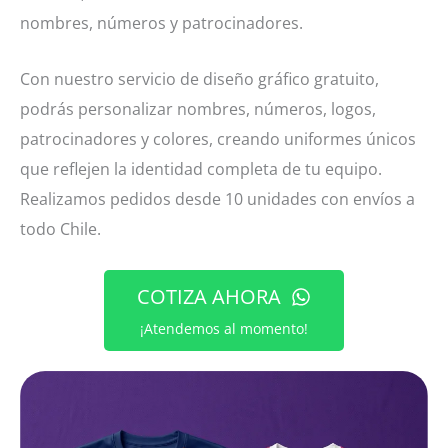
nombres, números y patrocinadores.
Con nuestro servicio de diseño gráfico gratuito,
podrás personalizar nombres, números, logos,
patrocinadores y colores, creando uniformes únicos
que reflejen la identidad completa de tu equipo.
Realizamos pedidos desde 10 unidades con envíos a
todo Chile.
COTIZA AHORA
¡Atendemos al momento!