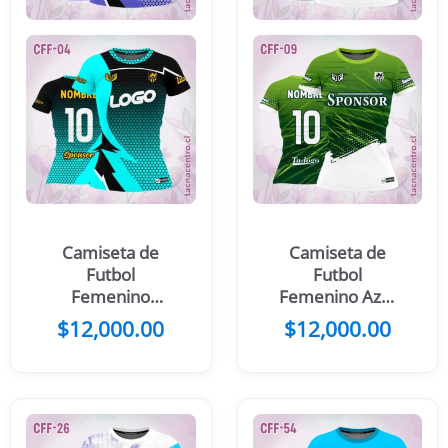
Camiseta de
Camiseta de
Futbol
Futbol
Femenino
Femenino Azul
Colmena
Blanco
$
12,000.00
$
12,000.00
Morada