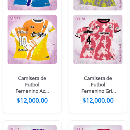
Camiseta de
Camiseta de
Futbol
Futbol
Femenino Azul
Femenino Gris
Franja Blanca
Amarillo
$
12,000.00
$
12,000.00