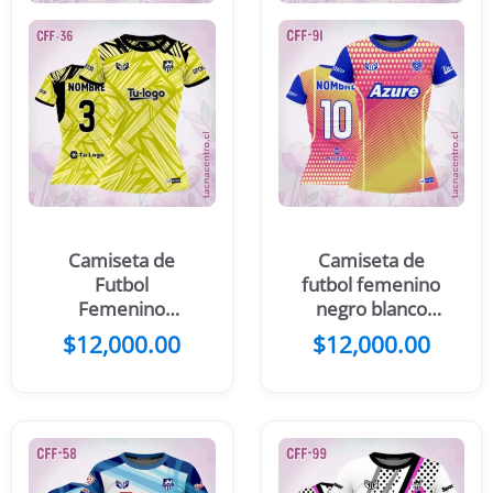
Camiseta de
Camiseta de
Futbol
futbol femenino
Femenino
negro blanco
Rosado con
puntos amarillos
$
12,000.00
$
12,000.00
Rayas