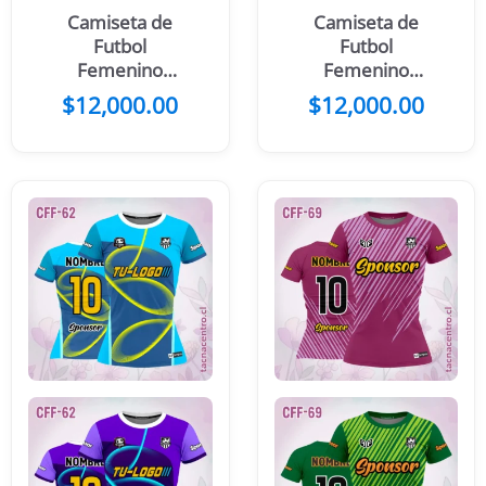
Camiseta de
Camiseta de
Futbol
Futbol
Femenino
Femenino
Celeste Caballo
Negro Morado
$
12,000.00
$
12,000.00
Flores