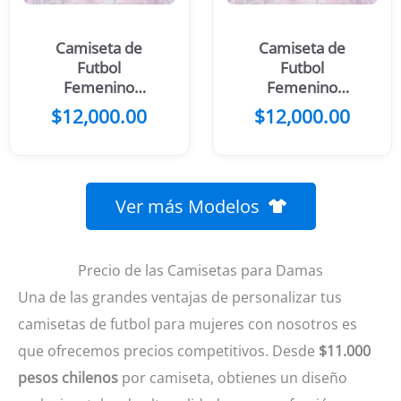
Camiseta de
Camiseta de
Futbol
Futbol
Femenino
Femenino
Rosado Figuras
Blanco Morado
$
12,000.00
$
12,000.00
Amarillas
Rosado
Ver más Modelos
Precio de las Camisetas para Damas
Una de las grandes ventajas de personalizar tus
camisetas de futbol para mujeres con nosotros es
que ofrecemos precios competitivos. Desde
$11.000
pesos chilenos
por camiseta, obtienes un diseño