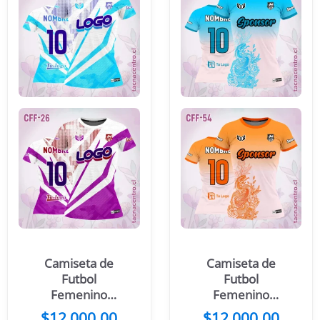
Camiseta de
Camiseta de
Futbol
Futbol
Femenino
Femenino
Morado Blanco
Serpiente
$
12,000.00
$
12,000.00