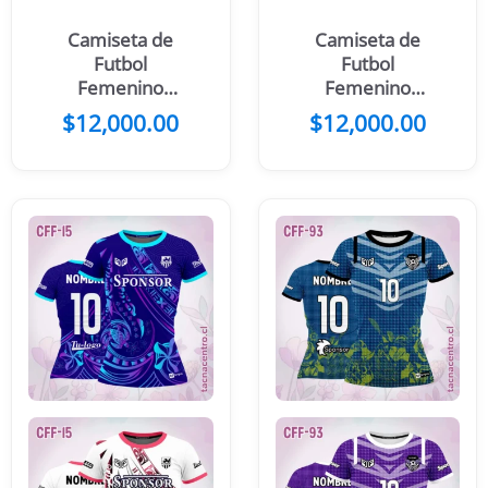
Camiseta de
Camiseta de
Futbol
Futbol
Femenino
Femenino
Celeste Figuras
Guerrera
$
12,000.00
$
12,000.00
Celeste Blanco