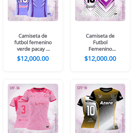
Camiseta de
Camiseta de
futbol femenino
Futbol
verde pacay y
Femenino
oscuro
Negro Rosado
$
12,000.00
$
12,000.00
Celeste