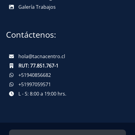
Galería Trabajos
Contáctenos:
hola@tacnacentro.cl
RUT:
77.851.767-1
+51940856682
+51997059571
L - S: 8:00 a 19:00 hrs.