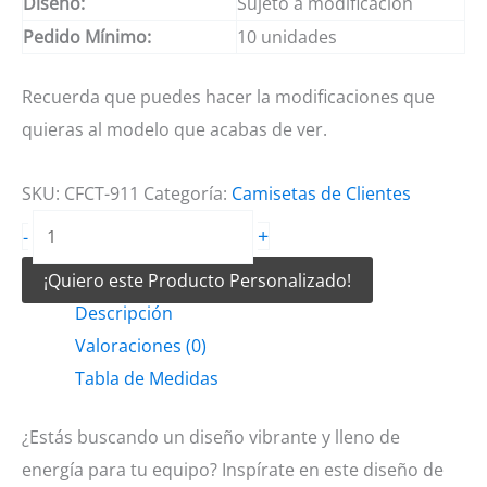
Diseño:
Sujeto a modificación
Pedido Mínimo:
10 unidades
Recuerda que puedes hacer la modificaciones que
quieras al modelo que acabas de ver.
SKU:
CFCT-911
Categoría:
Camisetas de Clientes
Camisetas
+
-
de
¡Quiero este Producto Personalizado!
Futbol
Descripción
Modelo
Valoraciones (0)
Rojo
Tabla de Medidas
y
Azul
¿Estás buscando un diseño vibrante y lleno de
cantidad
energía para tu equipo? Inspírate en este diseño de