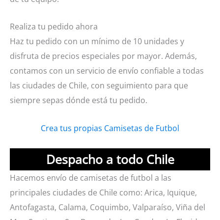
Realiza tu pedido ahora
Haz tu pedido con un mínimo de 10 unidades y
disfruta de precios especiales por mayor. Además,
contamos con un servicio de envío confiable a todas
las ciudades de Chile, con seguimiento para que
siempre sepas dónde está tu pedido.
Crea tus propias Camisetas de Futbol
Despacho a todo Chile
Hacemos envío de camisetas de futbol a las
principales ciudades de Chile como: Arica, Iquique,
Antofagasta, Calama, Coquimbo, Valparaíso, Viña del