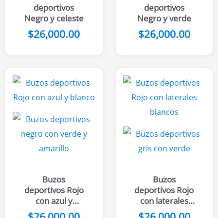
deportivos
deportivos
Negro y celeste
Negro y verde
$
26,000.00
$
26,000.00
Buzos
Buzos
deportivos Rojo
deportivos Rojo
con azul y
con laterales
blanco
blancos
$
26,000.00
$
26,000.00