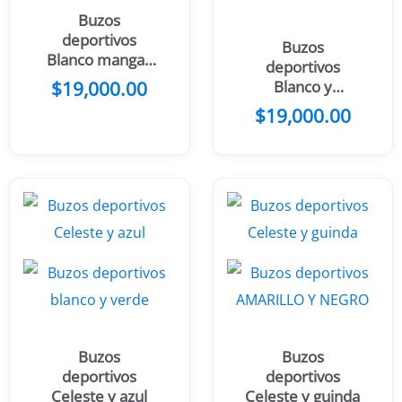
Buzos
deportivos
Buzos
Blanco mangas
deportivos
grises
$
19,000.00
Blanco y
hombros rojos
$
19,000.00
Buzos
Buzos
deportivos
deportivos
Celeste y azul
Celeste y guinda