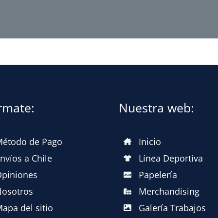
rmate:
Nuestra web:
étodo de Pago
Inicio
nvíos a Chile
Línea Deportiva
m/@imprenta.merch.tc
piniones
Papelería
osotros
Merchandising
apa del sitio
Galería Trabajos