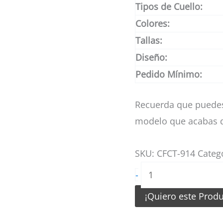
Tipos de Cuello:
Colores:
Tallas:
Diseño:
Pedido Mínimo:
Recuerda que puedes
modelo que acabas d
SKU:
CFCT-914
Categ
Camisetas
-
de
¡Quiero este Prod
Futbol
Modelo