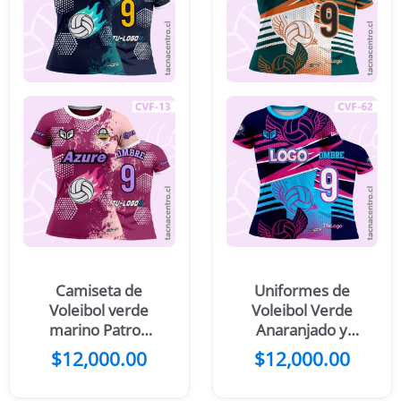
Camiseta de
Uniformes de
Voleibol verde
Voleibol Verde
marino Patron
Anaranjado y
hexágonos
blanco con
$
12,000.00
$
12,000.00
blancos
franjas