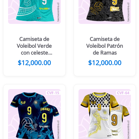
Camiseta de
Camiseta de
Voleibol Verde
Voleibol Patrón
con celeste
de Ramas
animal print con
$
12,000.00
$
12,000.00
Pelota