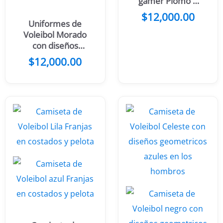
gamer Plomo y
amarillo
$
12,000.00
Uniformes de
Voleibol Morado
con diseños
hexagonales y
$
12,000.00
franjas doradas