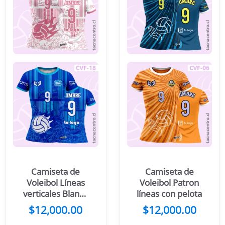
Camiseta de
Camiseta de
Voleibol Líneas
Voleibol Patron
verticales Blanco
líneas con pelota
Rosado
$
12,000.00
$
12,000.00