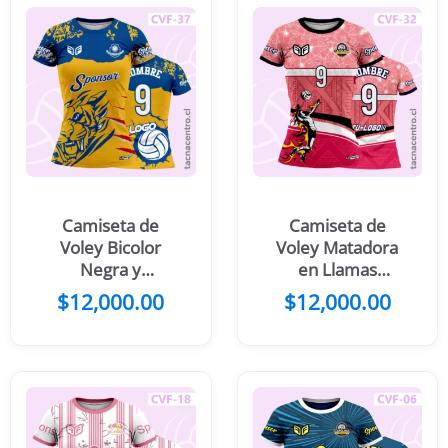
Camiseta de
Camiseta de
Voley Bicolor
Voley Matadora
Negra y
en Llamas
Anaranjado con
Patrón Tribal
$
12,000.00
$
12,000.00
diseño de tigre
Azul Acero