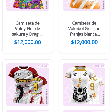
Camiseta de
Camiseta de
Voley Flor de
Voleibol Gris con
sakura y Dragón
franjas blancas
Negro con
verticales
$
12,000.00
$
12,000.00
Fucsia