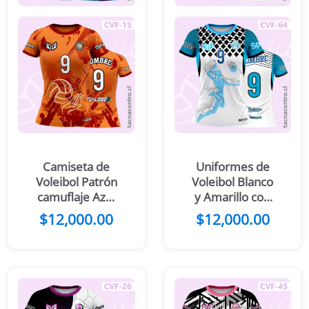
Camiseta de
Uniformes de
Voleibol Patrón
Voleibol Blanco
camuflaje Azul
y Amarillo con
marino y Pelota
patrones
$
12,000.00
$
12,000.00
geometricos