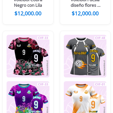
Negro con Lila
diseño flores y
hojas
$
12,000.00
$
12,000.00