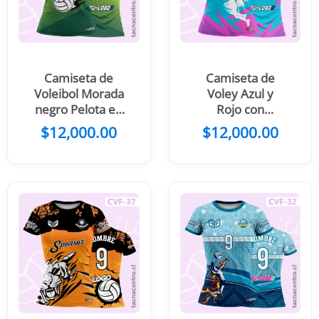
Camiseta de
Camiseta de
Voleibol Morada
Voley Azul y
negro Pelota en
Rojo con
llamas
patrones
$
12,000.00
$
12,000.00
lineales
verticales