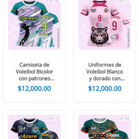
Camiseta de
Uniformes de
Voleibol Bicolor
Voleibol Blanco
con patrones
y dorado con
lineales
diseño de tigre
$
12,000.00
$
12,000.00
diagonales