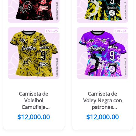
Camiseta de
Camiseta de
Voleibol
Voley Negra con
Camuflaje
patrones
Negro con rojo
amarillos y
$
12,000.00
$
12,000.00
blancos