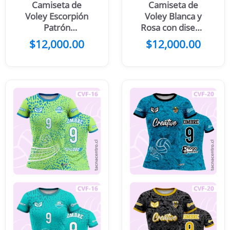
Camiseta de
Camiseta de
Voley Escorpión
Voley Blanca y
Patrón
Rosa con diseño
geométrico
floreado
$
12,000.00
$
12,000.00
multicolor