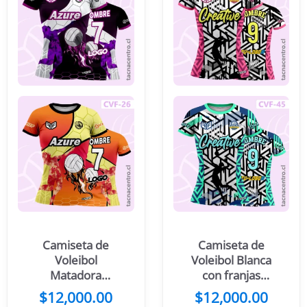
Camiseta de
Camiseta de
Voleibol
Voleibol Blanca
Matadora
con franjas
Morado con
laterales
$
12,000.00
$
12,000.00
Franja diagonal
rosadas