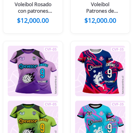
Voleibol Rosado
Voleibol
con patrones
Patrones de
floreados
Hojas
$
12,000.00
$
12,000.00