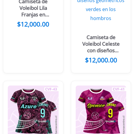
Camiseta de
Voleibol Lila
Franjas en
costados y
$
12,000.00
pelota
Camiseta de
Voleibol Celeste
con diseños
geometricos
$
12,000.00
azules en los
hombros