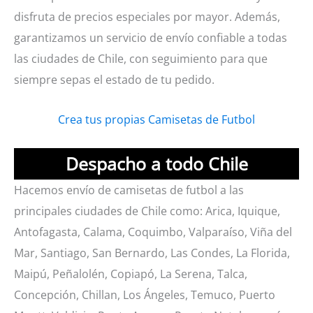
disfruta de precios especiales por mayor. Además,
garantizamos un servicio de envío confiable a todas
las ciudades de Chile, con seguimiento para que
siempre sepas el estado de tu pedido.
Crea tus propias Camisetas de Futbol
Despacho a todo Chile
Hacemos envío de camisetas de futbol a las
principales ciudades de Chile como: Arica, Iquique,
Antofagasta, Calama, Coquimbo, Valparaíso, Viña del
Mar, Santiago, San Bernardo, Las Condes, La Florida,
Maipú, Peñalolén, Copiapó, La Serena, Talca,
Concepción, Chillan, Los Ángeles, Temuco, Puerto