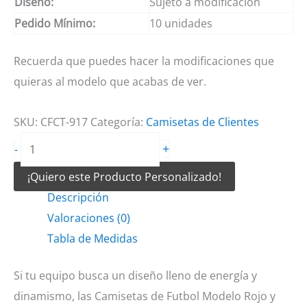
Diseño:
Sujeto a modificación
Pedido Mínimo:
10 unidades
Recuerda que puedes hacer la modificaciones que
quieras al modelo que acabas de ver.
SKU:
CFCT-917
Categoría:
Camisetas de Clientes
Camisetas
+
-
de
¡Quiero este Producto Personalizado!
Futbol
Descripción
Modelo
Valoraciones (0)
Rojo
Tabla de Medidas
y
blanco
Si tu equipo busca un diseño lleno de energía y
cantidad
dinamismo, las Camisetas de Futbol Modelo Rojo y