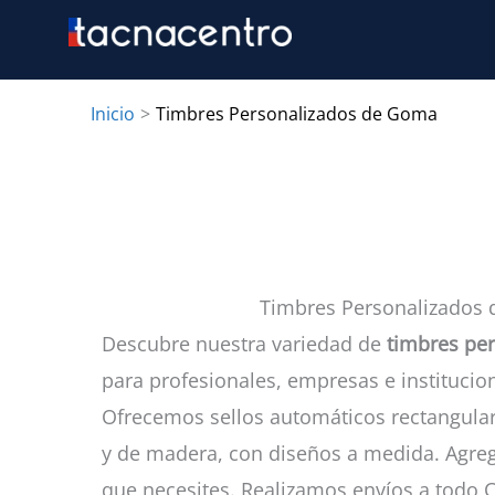
Ir
al
contenido
Inicio
Timbres Personalizados de Goma
Timbres Personalizados
Descubre nuestra variedad de
timbres pe
para profesionales, empresas e institucio
Ofrecemos sellos automáticos rectangular
y de madera, con diseños a medida. Agreg
que necesites. Realizamos envíos a todo C