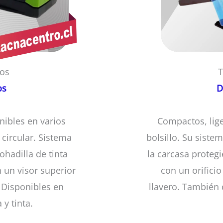
cos
T
os
D
nibles en varios
Compactos, liger
circular. Sistema
bolsillo. Su siste
ohadilla de tinta
la carcasa proteg
n un visor superior
con un orificio
 Disponibles en
llavero. También 
 y tinta.