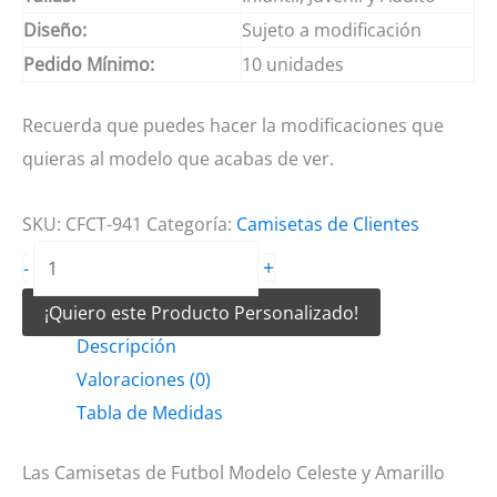
Diseño:
Sujeto a modificación
Pedido Mínimo:
10 unidades
Recuerda que puedes hacer la modificaciones que
quieras al modelo que acabas de ver.
SKU:
CFCT-941
Categoría:
Camisetas de Clientes
Camisetas
+
-
de
¡Quiero este Producto Personalizado!
Futbol
Descripción
Modelo
Valoraciones (0)
Celeste
Tabla de Medidas
y
amarillo
Las Camisetas de Futbol Modelo Celeste y Amarillo
cantidad