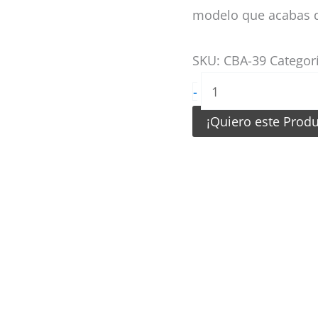
modelo que acabas d
SKU:
CBA-39
Categor
Camiseta
-
de
¡Quiero este Prod
Basquetbol
Azul
con
rayas
cantidad