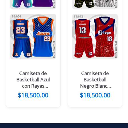
Camiseta de
Camiseta de
Basketball Azul
Basketball
con Rayas
Negro Blanco
Turquesa
mangas
$
18,500.00
$
18,500.00
Amarillas