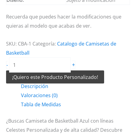
Recuerda que puedes hacer la modificaciones que
quieras al modelo que acabas de ver.
SKU:
CBA-1
Categoría:
Catalogo de Camisetas de
Basketball
Camiseta
+
-
de
¡Quiero este Producto Personalizado!
Basketball
Descripción
Azul
Valoraciones (0)
con
Tabla de Medidas
líneas
Celestes
¿Buscas Camiseta de Basketball Azul con líneas
cantidad
Celestes Personalizada y de alta calidad? Descubre