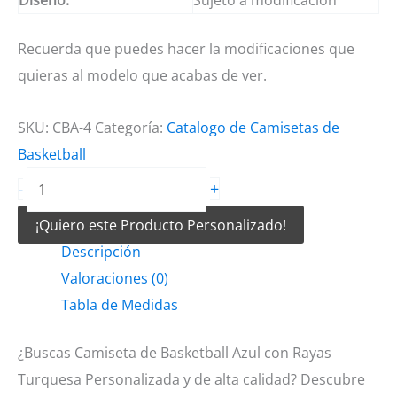
Recuerda que puedes hacer la modificaciones que
quieras al modelo que acabas de ver.
SKU:
CBA-4
Categoría:
Catalogo de Camisetas de
Basketball
Camiseta
+
-
de
¡Quiero este Producto Personalizado!
Basketball
Descripción
Azul
Valoraciones (0)
con
Tabla de Medidas
Rayas
Turquesa
¿Buscas Camiseta de Basketball Azul con Rayas
cantidad
Turquesa Personalizada y de alta calidad? Descubre