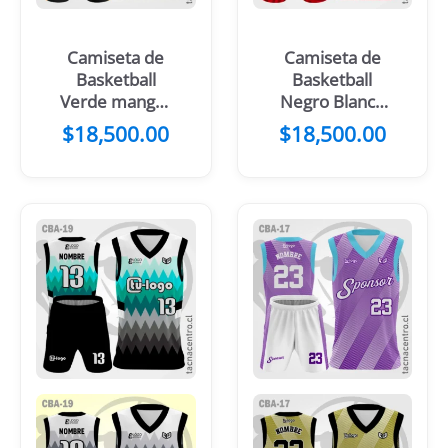
Camiseta de
Camiseta de
Basketball
Basketball
Verde mangas
Negro Blanco
Blancas
mangas
$
18,500.00
$
18,500.00
Amarillas