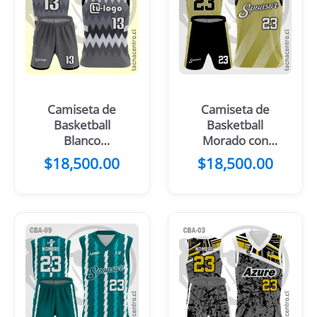
Camiseta de
Camiseta de
Basketball
Basketball
Blanco
Morado con
Turquesa
mangas
$
18,500.00
$
18,500.00
Negro
celestes