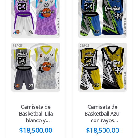
Camiseta de
Camiseta de
Basketball Lila
Basketball Azul
blanco y
con rayos
mangas
verdes
$
18,500.00
$
18,500.00
celestes