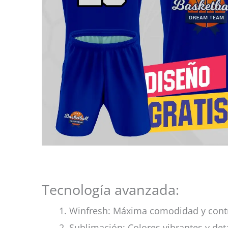
Tecnología avanzada:
Winfresh: Máxima comodidad y cont
Sublimación: Colores vibrantes y det