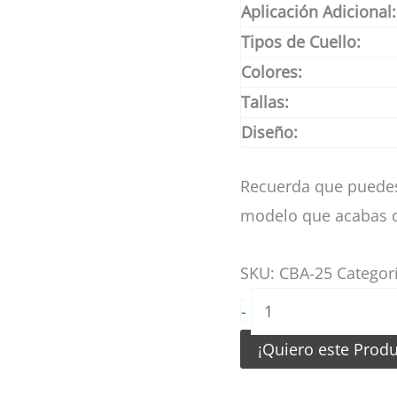
Aplicación Adicional:
Tipos de Cuello:
Colores:
Tallas:
Diseño:
Recuerda que puedes
modelo que acabas d
SKU:
CBA-25
Categor
Camiseta
-
de
¡Quiero este Prod
Basketball
Lila