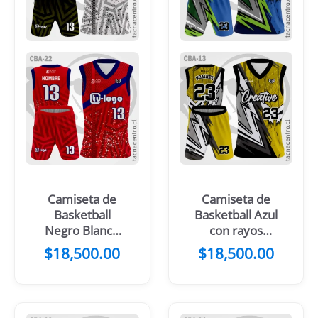
Camiseta de
Camiseta de
Basketball
Basketball Azul
Negro Blanco
con rayos
mangas
verdes
$
18,500.00
$
18,500.00
Amarillas