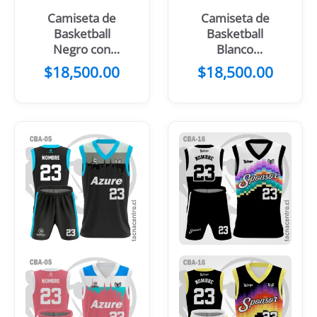
Camiseta de
Camiseta de
Basketball
Basketball
Negro con
Blanco
Mangas Verdes
Turquesa
$
18,500.00
$
18,500.00
Negro