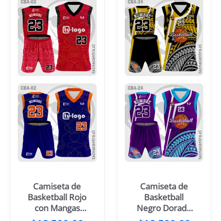
Camiseta de
Camiseta de
Basketball Rojo
Basketball
con Mangas
Negro Dorado
Negras
Gris y Blanco