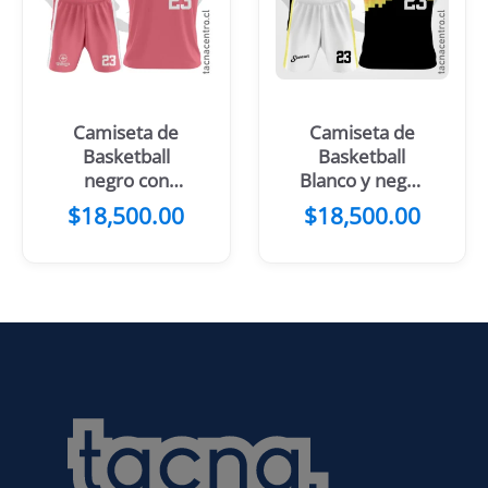
Camiseta de
Camiseta de
Basketball
Basketball
negro con
Blanco y negro
mangas
con colores
$
18,500.00
$
18,500.00
celestes