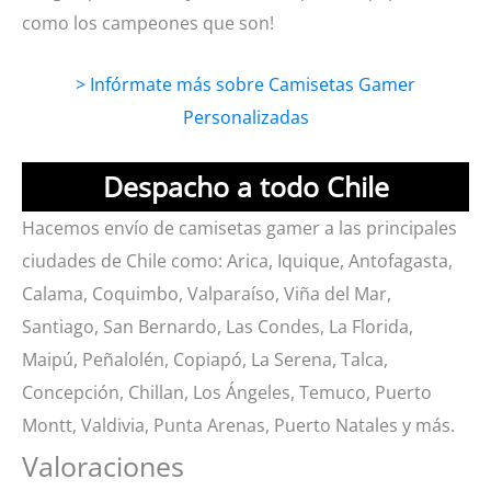
como los campeones que son!
> Infórmate más sobre Camisetas Gamer
Personalizadas
Despacho a todo Chile
Hacemos envío de camisetas gamer a las principales
ciudades de Chile como: Arica, Iquique, Antofagasta,
Calama, Coquimbo, Valparaíso, Viña del Mar,
Santiago, San Bernardo, Las Condes, La Florida,
Maipú, Peñalolén, Copiapó, La Serena, Talca,
Concepción, Chillan, Los Ángeles, Temuco, Puerto
Montt, Valdivia, Punta Arenas, Puerto Natales y más.
Valoraciones