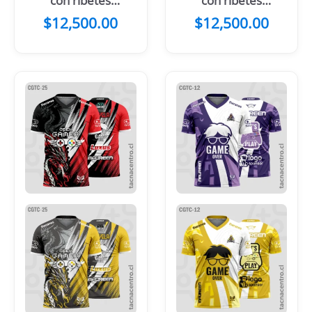
con ribetes
con ribetes
celestes
rosados
$
12,500.00
$
12,500.00