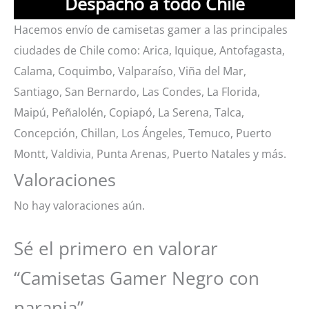
Despacho a todo Chile
Hacemos envío de camisetas gamer a las principales
ciudades de Chile como: Arica, Iquique, Antofagasta,
Calama, Coquimbo, Valparaíso, Viña del Mar,
Santiago, San Bernardo, Las Condes, La Florida,
Maipú, Peñalolén, Copiapó, La Serena, Talca,
Concepción, Chillan, Los Ángeles, Temuco, Puerto
Montt, Valdivia, Punta Arenas, Puerto Natales y más.
Valoraciones
No hay valoraciones aún.
Sé el primero en valorar
“Camisetas Gamer Negro con
naranja”