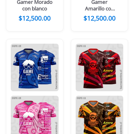
Gamer Morado
Gamer
con blanco
Amarillo con
negro
$
12,500.00
$
12,500.00