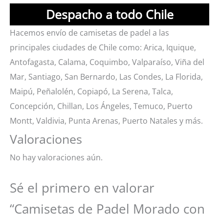
Despacho a todo Chile
Hacemos envío de camisetas de padel a las
principales ciudades de Chile como: Arica, Iquique,
Antofagasta, Calama, Coquimbo, Valparaíso, Viña del
Mar, Santiago, San Bernardo, Las Condes, La Florida,
Maipú, Peñalolén, Copiapó, La Serena, Talca,
Concepción, Chillan, Los Ángeles, Temuco, Puerto
Montt, Valdivia, Punta Arenas, Puerto Natales y más.
Valoraciones
No hay valoraciones aún.
Sé el primero en valorar
“Camisetas de Padel Morado con