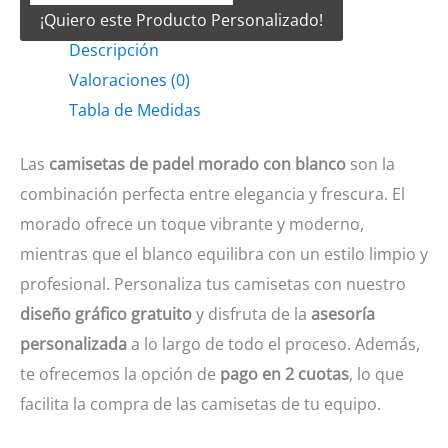
¡Quiero este Producto Personalizado!
Padel
Descripción
Morado
Valoraciones (0)
con
Tabla de Medidas
blanco
cantidad
Las
camisetas de padel morado con blanco
son la
combinación perfecta entre elegancia y frescura. El
morado ofrece un toque vibrante y moderno,
mientras que el blanco equilibra con un estilo limpio y
profesional. Personaliza tus camisetas con nuestro
diseño gráfico gratuito
y disfruta de la
asesoría
personalizada
a lo largo de todo el proceso. Además,
te ofrecemos la opción de
pago en 2 cuotas
, lo que
facilita la compra de las camisetas de tu equipo.