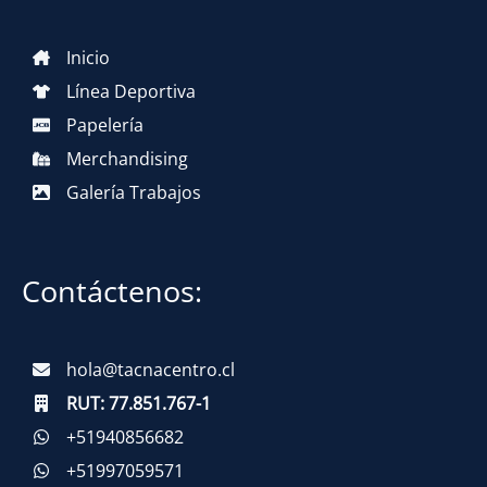
Inicio
Línea Deportiva
Papelería
Merchandising
Galería Trabajos
Contáctenos:
hola@tacnacentro.cl
RUT:
77.851.767-1
+51940856682
+51997059571