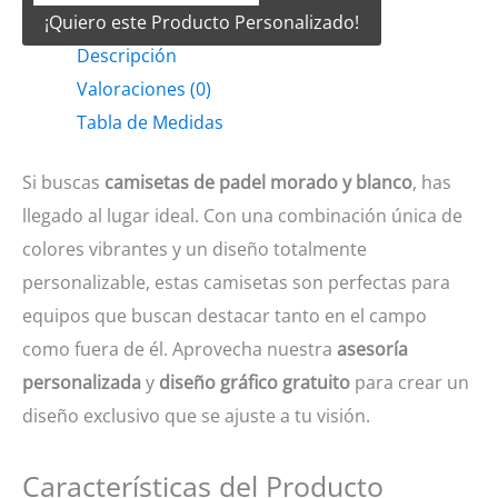
¡Quiero este Producto Personalizado!
Padel
Descripción
Morado
Valoraciones (0)
y
Tabla de Medidas
blanco
cantidad
Si buscas
camisetas de padel morado y blanco
, has
llegado al lugar ideal. Con una combinación única de
colores vibrantes y un diseño totalmente
personalizable, estas camisetas son perfectas para
equipos que buscan destacar tanto en el campo
como fuera de él. Aprovecha nuestra
asesoría
personalizada
y
diseño gráfico gratuito
para crear un
diseño exclusivo que se ajuste a tu visión.
Características del Producto