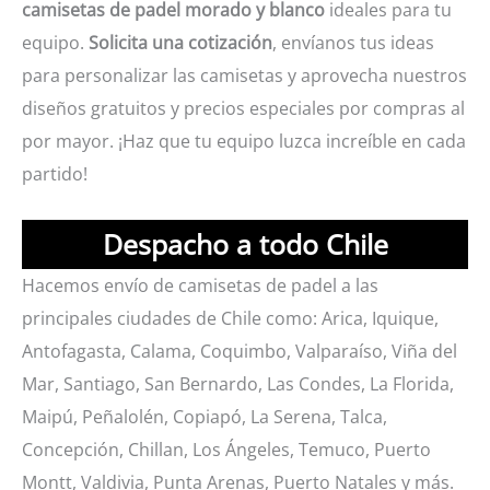
camisetas de padel morado y blanco
ideales para tu
equipo.
Solicita una cotización
, envíanos tus ideas
para personalizar las camisetas y aprovecha nuestros
diseños gratuitos y precios especiales por compras al
por mayor. ¡Haz que tu equipo luzca increíble en cada
partido!
Despacho a todo Chile
Hacemos envío de camisetas de padel a las
principales ciudades de Chile como: Arica, Iquique,
Antofagasta, Calama, Coquimbo, Valparaíso, Viña del
Mar, Santiago, San Bernardo, Las Condes, La Florida,
Maipú, Peñalolén, Copiapó, La Serena, Talca,
Concepción, Chillan, Los Ángeles, Temuco, Puerto
Montt, Valdivia, Punta Arenas, Puerto Natales y más.