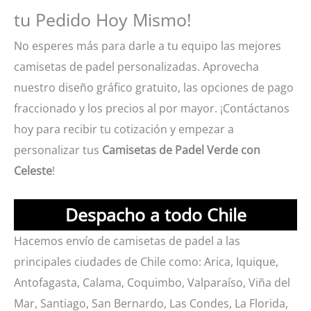
tu Pedido Hoy Mismo!
No esperes más para darle a tu equipo las mejores
camisetas de padel personalizadas. Aprovecha
nuestro diseño gráfico gratuito, las opciones de pago
fraccionado y los precios al por mayor. ¡Contáctanos
hoy para recibir tu cotización y empezar a
personalizar tus
Camisetas de Padel Verde con
Celeste
!
Despacho a todo Chile
Hacemos envío de camisetas de padel a las
principales ciudades de Chile como: Arica, Iquique,
Antofagasta, Calama, Coquimbo, Valparaíso, Viña del
Mar, Santiago, San Bernardo, Las Condes, La Florida,