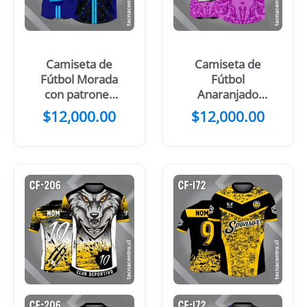
Camiseta de
Camiseta de
Fútbol Morada
Fútbol
con patrones
Anaranjado
de color negro
con Mangas y
$
12,000.00
$
12,000.00
y 2 Lineas
Manchas
Amarillas
Negras