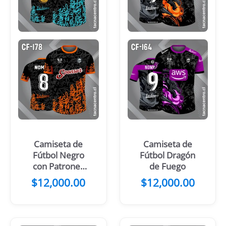
Camiseta de
Camiseta de
Fútbol Negro
Fútbol Dragón
con Patrones
de Fuego
Turquesa y
$
12,000.00
$
12,000.00
Gris