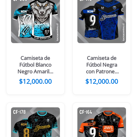
Camiseta de
Camiseta de
Fútbol Blanco
Fútbol Negra
Negro Amarillo
con Patrones
con Cabeza de
Amarillos
$
12,000.00
$
12,000.00
Lobo