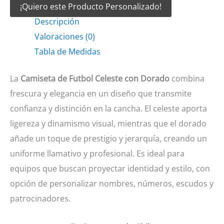
¡Quiero este Producto Personalizado!
Futbol
Descripción
Celeste
Valoraciones (0)
con
Tabla de Medidas
dorado
cantidad
La
Camiseta de Futbol Celeste con Dorado
combina
frescura y elegancia en un diseño que transmite
confianza y distinción en la cancha. El celeste aporta
ligereza y dinamismo visual, mientras que el dorado
añade un toque de prestigio y jerarquía, creando un
uniforme llamativo y profesional. Es ideal para
equipos que buscan proyectar identidad y estilo, con
opción de personalizar nombres, números, escudos y
patrocinadores.