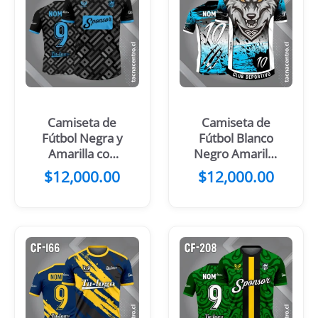
Camiseta de
Camiseta de
Fútbol Negra y
Fútbol Blanco
Amarilla con
Negro Amarillo
Patrones
con Cabeza de
$
12,000.00
$
12,000.00
Grises
Lobo