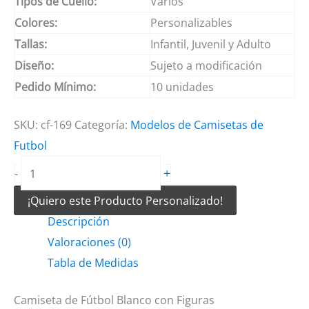
Tipos de Cuello:
Varios
Colores:
Personalizables
Tallas:
Infantil, Juvenil y Adulto
Diseño:
Sujeto a modificación
Pedido Mínimo:
10 unidades
SKU:
cf-169
Categoría:
Modelos de Camisetas de
Futbol
Camiseta
+
-
de
¡Quiero este Producto Personalizado!
Fútbol
Descripción
Blanco
Valoraciones (0)
con
Tabla de Medidas
Figuras
cantidad
Camiseta de Fútbol Blanco con Figuras