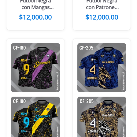
Fútbol Negra
Fútbol Negra
con Mangas
con Patrones
Azul Acero
Amarillos
$
12,000.00
$
12,000.00