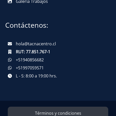
Galería Trabajos
Contáctenos:
hola@tacnacentro.cl
RUT:
77.851.767-1
+51940856682
+51997059571
L - S: 8:00 a 19:00 hrs.
Términos y condiciones