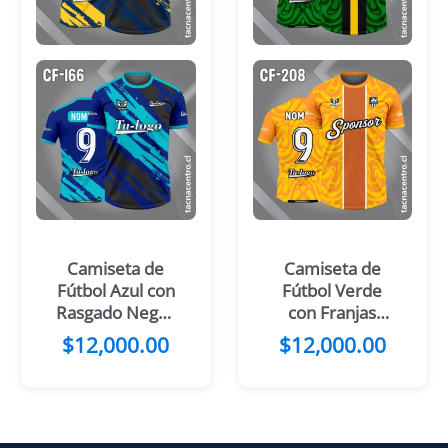
Camiseta de
Camiseta de
Fútbol Azul con
Fútbol Verde
Rasgado Negro
con Franjas
y Amarillo
Centrales
$
12,000.00
$
12,000.00
Negro Amarillo