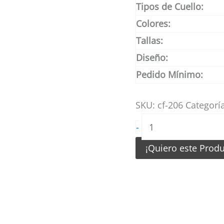
Tipos de Cuello:
Colores:
Tallas:
Diseño:
Pedido Mínimo:
SKU:
cf-206
Categorí
Camiseta
-
de
¡Quiero este Prod
Fútbol
Blanco
Negro
Amarillo
con