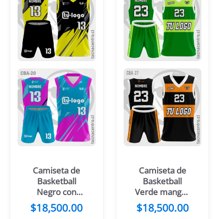
Camiseta de
Camiseta de
Basketball
Basketball
Negro con
Verde mangas
Mangas
Blancas
$
18,500.00
$
18,500.00
Amarillas