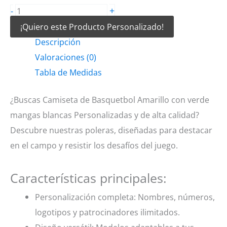
Camiseta
+
-
de
¡Quiero este Producto Personalizado!
Basquetbol
Descripción
Amarillo
Valoraciones (0)
con
Tabla de Medidas
verde
¿Buscas Camiseta de Basquetbol Amarillo con verde
mangas
mangas blancas Personalizadas y de alta calidad?
blancas
Descubre nuestras poleras, diseñadas para destacar
cantidad
en el campo y resistir los desafíos del juego.
Características principales:
Personalización completa: Nombres, números,
logotipos y patrocinadores ilimitados.