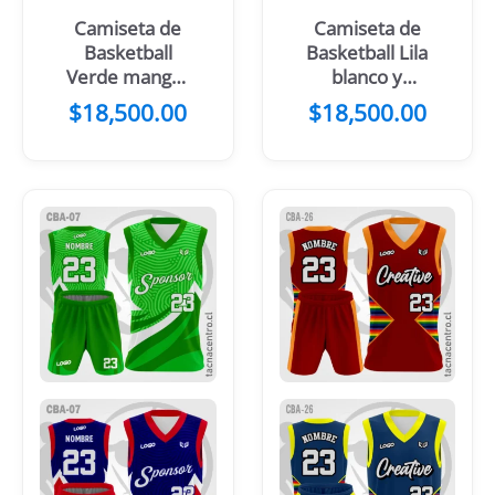
Camiseta de
Camiseta de
Basketball
Basketball Lila
Verde mangas
blanco y
Blancas
mangas
$
18,500.00
$
18,500.00
celestes