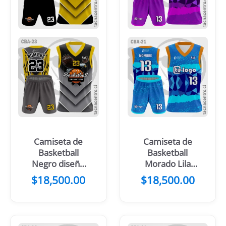
Camiseta de
Camiseta de
Basketball
Basketball
Negro diseño
Morado Lila
Dorado
Mangas Negras
$
18,500.00
$
18,500.00