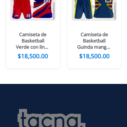
Camiseta de
Camiseta de
Basketball
Basketball
Verde con linea
Guinda mangas
blanca
naranjas
$
18,500.00
$
18,500.00