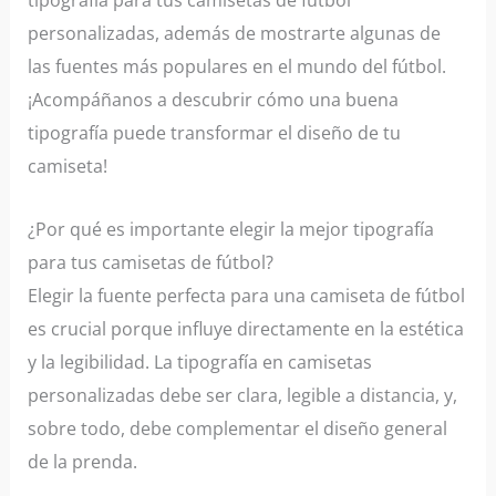
personalizadas, además de mostrarte algunas de
las fuentes más populares en el mundo del fútbol.
¡Acompáñanos a descubrir cómo una buena
tipografía puede transformar el diseño de tu
camiseta!
¿Por qué es importante elegir la mejor tipografía
para tus camisetas de fútbol?
Elegir la fuente perfecta para una camiseta de fútbol
es crucial porque influye directamente en la estética
y la legibilidad. La tipografía en camisetas
personalizadas debe ser clara, legible a distancia, y,
sobre todo, debe complementar el diseño general
de la prenda.