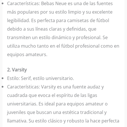
Características: Bebas Neue es una de las fuentes
más populares por su estilo limpio y su excelente
legibilidad. Es perfecta para camisetas de fútbol
debido a sus líneas claras y definidas, que
transmiten un estilo dinámico y profesional. Se
utiliza mucho tanto en el fútbol profesional como en
equipos amateurs.
2. Varsity
Estilo: Serif, estilo universitario.
Características: Varsity es una fuente audaz y
cuadrada que evoca el espíritu de las ligas
universitarias. Es ideal para equipos amateur o
juveniles que buscan una estética tradicional y
llamativa. Su estilo clásico y robusto la hace perfecta