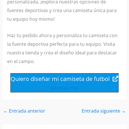
personalizada, ¡explora nuestras opciones de
fuentes deportivas y crea una camiseta única para
tu equipo hoy mismo!
Haz tu pedido ahora y personaliza tu camiseta con
la fuente deportiva perfecta para tu equipo. Visita
nuestra tienda y crea el diseño ideal para destacar
en el campo.
Quiero diseñar mi camiseta de futbol
Informate más
←
Entrada anterior
Entrada siguiente
→