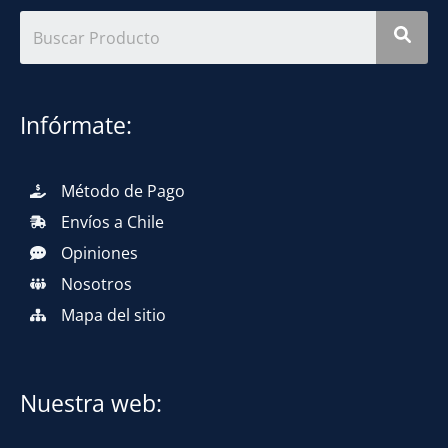
Infórmate:
Método de Pago
Envíos a Chile
Opiniones
Nosotros
Mapa del sitio
Nuestra web: