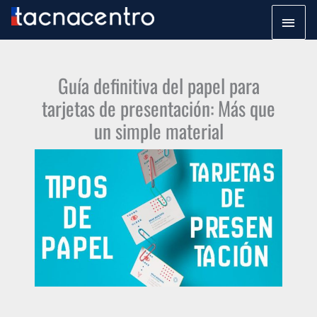
Ir
Men
al
princ
contenido
Guía definitiva del papel para
tarjetas de presentación: Más que
un simple material