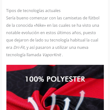
Tipos de tecnologías actuales
Sería bueno comenzar con las camisetas de fútbol
de la conocida «Nike» en las cuales se ha visto una
notable evolución en estos últimos años, puesto
que dejaron de lado su tecnología habitual la cual
era
Dri-Fit
, y así pasaron a utilizar una nueva
tecnología llamada
VaporKnit
.