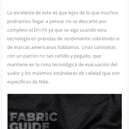
Lo excelente de esto es que lejos de lo que muchos
podríamos llegar a pensar no se descartó por
completo el Dri-Fit ya que se siga usando esta
tecnología en prendas de rendimiento sobretodo si
de marcas americanas hablamos. Unas camisetas
con un patrón no tan ceñido y pegado, que
mantiene en la cima tecnológica de evacuación del
sudor y los máximos estándares de calidad que son
específicos de Nike.