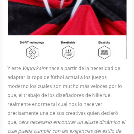
Y este
Vaporkaint
nace a partir de la necesidad de
adaptar la ropa de fútbol actual a los juegos
moderno los cuales son mucho más veloces por lo
que, el trabajo de los diseñadores de Nike fue
realmente enorme tal cual nos lo hace ver
precisamente una de sus creativas quien declaró
que, «
era necesario encontrar un ajuste dinámico el
cual pueda cumplir con las exigencias del estilo de