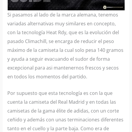
Si pasamos al lado de la marca alemana, tenemos
variadas alternativas muy similares en concepto,
con la tecnología Heat Rdy, que es la evolución del
pasado Climachill, se encarga de reducir el peso
máximo de la camiseta la cual solo pesa 140 gramos
y ayuda a seguir evacuando el sudor de forma
excepcional para asi mantenernos frescos y secos
en todos los momentos del partido.
Por supuesto que esta tecnología es con la que
cuenta la camiseta del Real Madrid y en todas las
camisetas de la gama élite de adidas, con un corte
ceñido y además con unas terminaciones diferentes
tanto en el cuello y la parte baja. Como era de