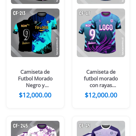
Camiseta de
Camiseta de
Futbol Morado
futbol morado
Negro y
con rayas
Manchas Lila
azules
$
12,000.00
$
12,000.00