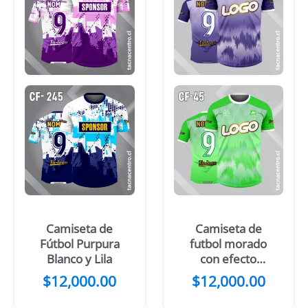
Camiseta de
Camiseta de
Fútbol Purpura
futbol morado
Blanco y Lila
con efecto
desgaste en la
$
12,000.00
$
12,000.00
parte baja