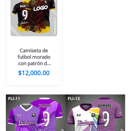
Camiseta de
futbol morado
con patrón de
rayas oscuras
$
12,000.00