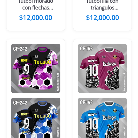
futbol morado
futbol lila con
con flechas
triangulos
arriba blanco
morados
$
12,000.00
$
12,000.00