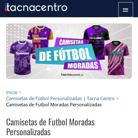
Ir
Men
al
princ
contenido
Inicio
Camisetas de Fútbol Personalizadas | Tacna Centro
Camisetas de Futbol Moradas Personalizadas
Camisetas de Futbol Moradas
Personalizadas