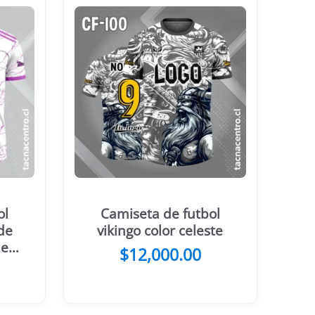
ol
Camiseta de futbol
de
vikingo color celeste
 en
$
12,000.00
r