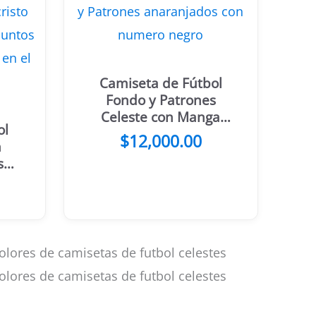
Camiseta de Fútbol
Fondo y Patrones
Celeste con Manga
ol
Azul
$
12,000.00
n
s
o