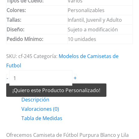
Tipos de Cuello:
Varios
Colores:
Personalizables
Tallas:
Infantil, Juvenil y Adulto
Diseño:
Sujeto a modificación
Pedido Mínimo:
10 unidades
SKU:
cf-245
Categoría:
Modelos de Camisetas de
Futbol
Camiseta
+
-
de
¡Quiero este Producto Personalizado!
Fútbol
Descripción
Purpura
Valoraciones (0)
Blanco
Tabla de Medidas
y
Lila
Ofrecemos Camiseta de Fútbol Purpura Blanco y Lila