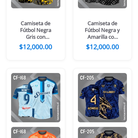
Camiseta de
Camiseta de
Fútbol Negra
Fútbol Negra y
Gris con
Amarilla con
Manchas
Patrones
$
12,000.00
$
12,000.00
Celestes
Grises