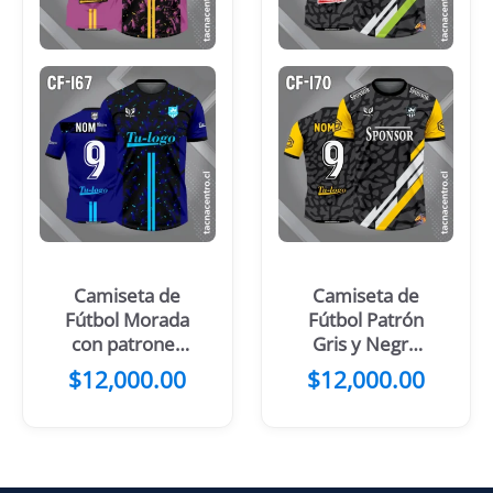
Camiseta de
Camiseta de
Fútbol Morada
Fútbol Patrón
con patrones
Gris y Negro
de color negro
Franjas Verdes
$
12,000.00
$
12,000.00
y 2 Lineas
Blancas
Amarillas