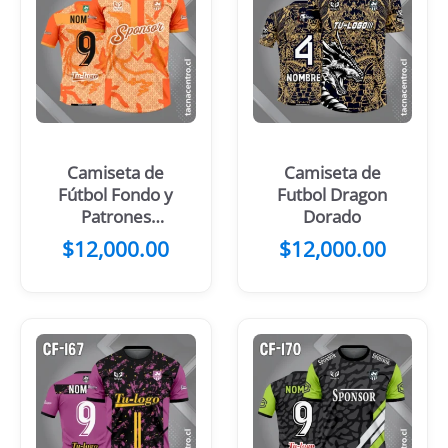
Camiseta de
Camiseta de
Fútbol Fondo y
Futbol Dragon
Patrones
Dorado
Celeste con
$
12,000.00
$
12,000.00
Manga Azul