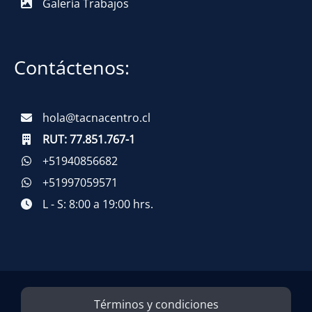
Galería Trabajos
Contáctenos:
hola@tacnacentro.cl
RUT:
77.851.767-1
+51940856682
+51997059571
L - S: 8:00 a 19:00 hrs.
Términos y condiciones