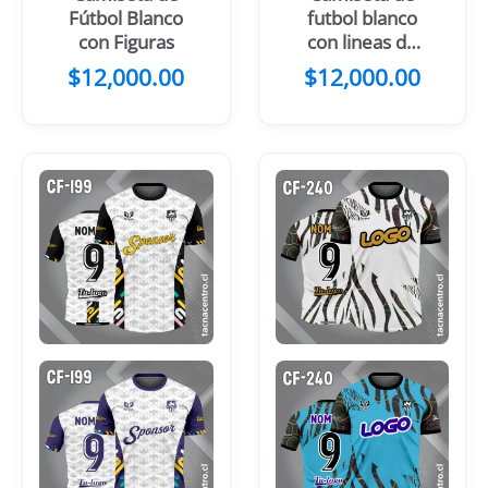
Fútbol Blanco
futbol blanco
con Figuras
con lineas de
rajadura y 2
$
12,000.00
$
12,000.00
lineas en los
hombros color
celeste