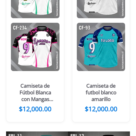
Camiseta de
Camiseta de
Fútbol Blanca
futbol blanco
con Mangas
amarillo
Negras y
$
12,000.00
$
12,000.00
Verdes