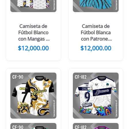
Camiseta de
Camiseta de
Fútbol Blanco
Fútbol Blanca
con Mangas y
con Patrones
Laterales
curvos
$
12,000.00
$
12,000.00
Negros
verticales