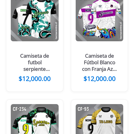
Camiseta de
Camiseta de
futbol
Fútbol Blanco
serpiente
con Franja Azul
blanco negro
noche Cruzada
$
12,000.00
$
12,000.00
en el Pecho