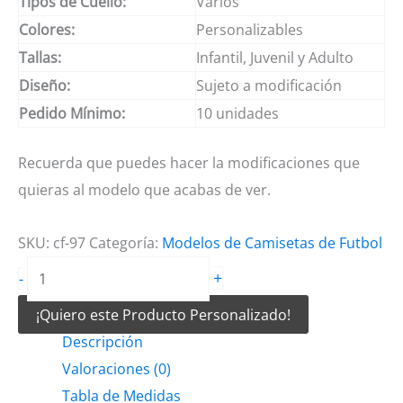
Tipos de Cuello:
Varios
Colores:
Personalizables
Tallas:
Infantil, Juvenil y Adulto
Diseño:
Sujeto a modificación
Pedido Mínimo:
10 unidades
Recuerda que puedes hacer la modificaciones que
quieras al modelo que acabas de ver.
SKU:
cf-97
Categoría:
Modelos de Camisetas de Futbol
Camiseta
+
-
de
¡Quiero este Producto Personalizado!
futbol
Descripción
cristo
Valoraciones (0)
celeste
Tabla de Medidas