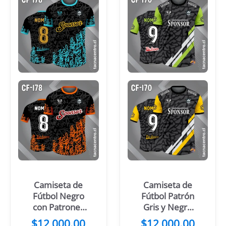
Camiseta de
Camiseta de
Fútbol Negro
Fútbol Patrón
con Patrones
Gris y Negro
Turquesa y
Franjas Verdes
$
12,000.00
$
12,000.00