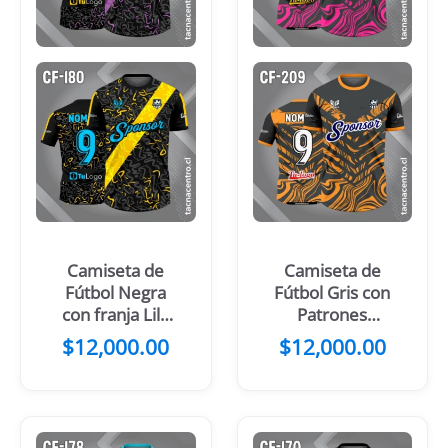
Camiseta de
Camiseta de
Fútbol Negra
Fútbol Gris con
con franja Lila
Patrones
Diagonal
Rosados
$
12,000.00
$
12,000.00