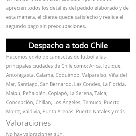
aprecien todos los detalles del pedido elaborado y de
esta manera, el cliente quede satisfecho y realice el
segundo pago sin preocupaciones.
Despacho a todo Chile
Hacemos envío de camisetas de futbol a las
principales ciudades de Chile como: Arica, Iquique,
Antofagasta, Calama, Coquimbo, Valparaíso, Viña del
Mar, Santiago, San Bernardo, Las Condes, La Florida,
Maipú, Peñalolén, Copiapó, La Serena, Talca,
Concepción, Chillan, Los Ángeles, Temuco, Puerto
Montt, Valdivia, Punta Arenas, Puerto Natales y más.
Valoraciones
No hay valoraciones aún.