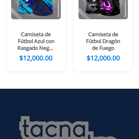
Camiseta de
Camiseta de
Fútbol Azul con
Fútbol Dragón
Rasgado Negro
de Fuego
y Amarillo
$
12,000.00
$
12,000.00