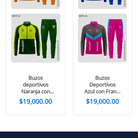
Buzos
Buzos
deportivos
Deportivos
Naranja con
Azul con Franja
blanco
Blanca
$
19,000.00
$
19,000.00