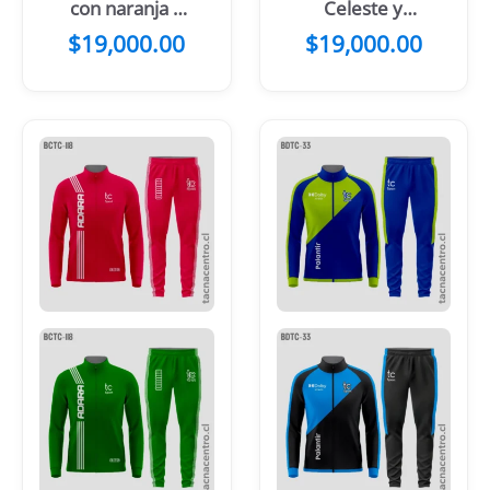
con naranja y
Celeste y
blanco
naranja
$
19,000.00
$
19,000.00