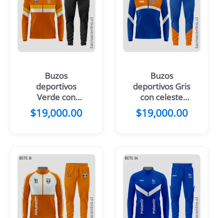
Buzos
Buzos
deportivos
deportivos Gris
Verde con
con celeste
blanco y
frontal
$
19,000.00
$
19,000.00
rosado