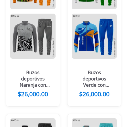
Buzos
Buzos
deportivos
deportivos
Naranja con
Verde con
dragón
blanco
$
26,000.00
$
26,000.00