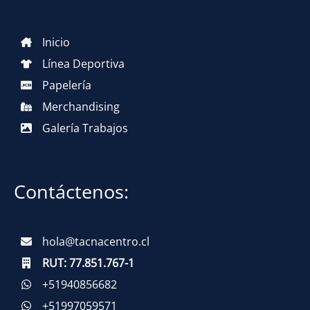
Inicio
Línea Deportiva
Papelería
Merchandising
Galería Trabajos
Contáctenos:
hola@tacnacentro.cl
RUT:
77.851.767-1
+51940856682
+51997059571