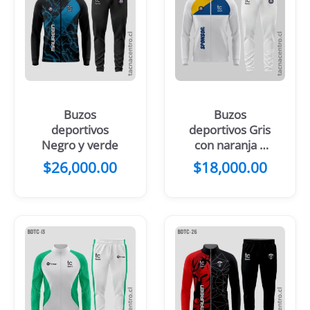
Buzos
Buzos
deportivos
deportivos Gris
Negro y verde
con naranja y
blanco
$
26,000.00
$
18,000.00