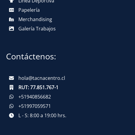
Línea Deportiva
Papelería
Merchandising
Galería Trabajos
Contáctenos:
hola@tacnacentro.cl
RUT:
77.851.767-1
+51940856682
+51997059571
L - S: 8:00 a 19:00 hrs.