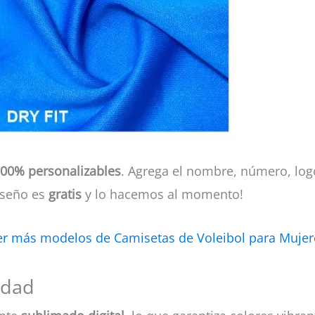
00% personalizables
. Agrega el nombre, número, log
iseño es
gratis
y lo hacemos al momento!
er más modelos de Camisetas de Voleibol para Mujer
idad