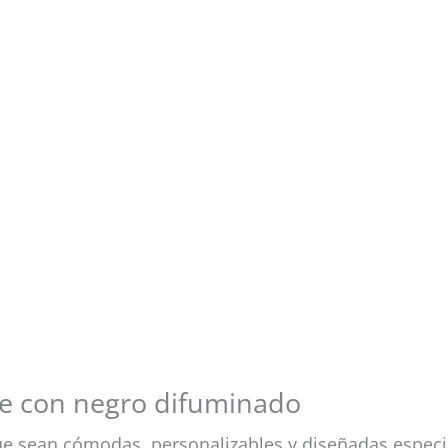
te con negro difuminado
ue sean cómodas, personalizables y diseñadas espec