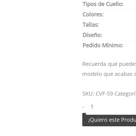
Tipos de Cuello:
Colores:
Tallas:
Diseño:
Pedido Mínimo:
Recuerda que puedes
modelo que acabas d
SKU:
CVF-59
Categor
Uniformes
-
de
¡Quiero este Prod
Voleibol
Celeste