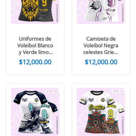
Uniformes de
Camiseta de
Voleibol Blanco
Voleibol Negra
y Verde limon
celestes Grieta
con imagen de
Pelota en
$
12,000.00
$
12,000.00
lobo
llamas