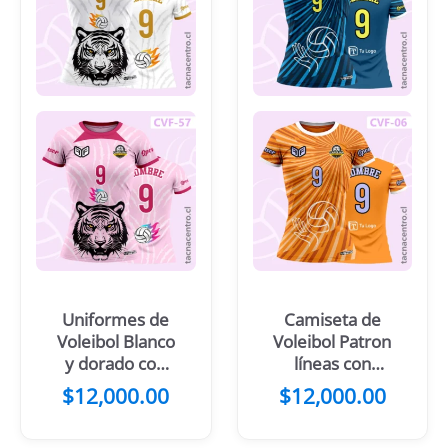
Uniformes de
Camiseta de
Voleibol Blanco
Voleibol Patron
y dorado con
líneas con
diseño de tigre
pelota
$
12,000.00
$
12,000.00