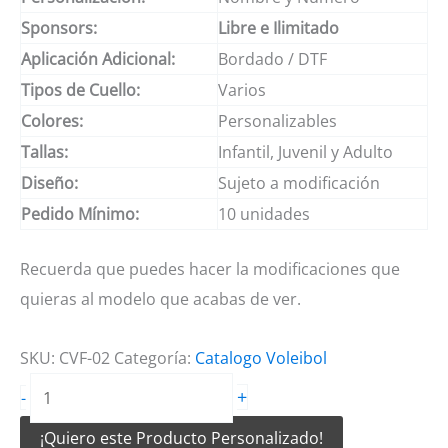
Sponsors:
Libre e Ilimitado
Aplicación Adicional:
Bordado / DTF
Tipos de Cuello:
Varios
Colores:
Personalizables
Tallas:
Infantil, Juvenil y Adulto
Diseño:
Sujeto a modificación
Pedido Mínimo:
10 unidades
Recuerda que puedes hacer la modificaciones que
quieras al modelo que acabas de ver.
SKU:
CVF-02
Categoría:
Catalogo Voleibol
Camiseta
+
-
de
¡Quiero este Producto Personalizado!
Voleibol