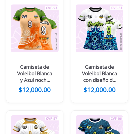
Camiseta de
Camiseta de
Voleibol Blanca
Voleibol Blanca
y Azul noche
con diseño de
con diseño de
flores tribales
$
12,000.00
$
12,000.00
dragon
difuminado