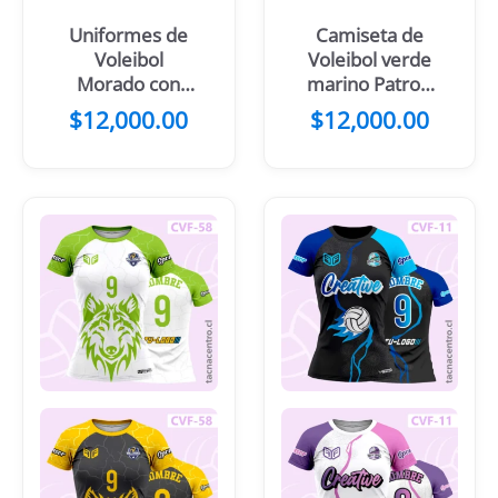
Uniformes de
Camiseta de
Voleibol
Voleibol verde
Morado con
marino Patron
diseños
hexágonos
$
12,000.00
$
12,000.00
hexagonales y
blancos
franjas doradas