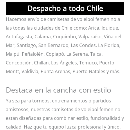
Despacho a todo Chile
Hacemos envío de camisetas de voleibol femenino a
las todas las ciudades de Chile como: Arica, Iquique,
Antofagasta, Calama, Coquimbo, Valparaíso, Viña del
Mar, Santiago, San Bernardo, Las Condes, La Florida,
Maipú, Peñalolén, Copiapó, La Serena, Talca,
Concepción, Chillan, Los Ángeles, Temuco, Puerto
Montt, Valdivia, Punta Arenas, Puerto Natales y más.
Destaca en la cancha con estilo
Ya sea para torneos, entrenamientos o partidos
amistosos, nuestras camisetas de voleibol femenino
están diseñadas para combinar estilo, funcionalidad y
calidad. Haz que tu equipo luzca profesional y único,