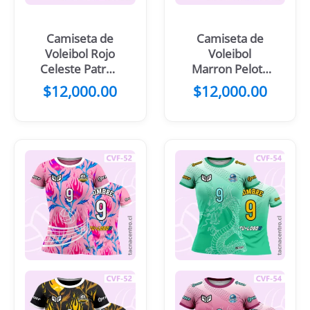
Camiseta de
Camiseta de
Voleibol Rojo
Voleibol
Celeste Patron
Marron Pelota
rectángulos
con alas
$
12,000.00
$
12,000.00
Pelota y net