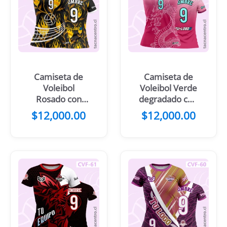
Camiseta de
Camiseta de
Voleibol
Voleibol Verde
Rosado con
degradado con
patrones
diseño de
$
12,000.00
$
12,000.00
floreados
dragon frontal