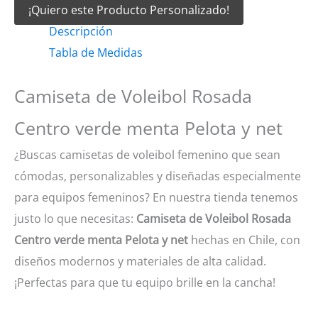
¡Quiero este Producto Personalizado!
Voleibol
Descripción
Rosada
Tabla de Medidas
Centro
verde
Camiseta de Voleibol Rosada
menta
Pelota
Centro verde menta Pelota y net
y
¿Buscas camisetas de voleibol femenino que sean
net
cómodas, personalizables y diseñadas especialmente
cantidad
para equipos femeninos? En nuestra tienda tenemos
justo lo que necesitas:
Camiseta de Voleibol Rosada
Centro verde menta Pelota y net
hechas en Chile, con
diseños modernos y materiales de alta calidad.
¡Perfectas para que tu equipo brille en la cancha!