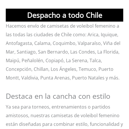
Despacho a todo Chile
Hacemos envío de camisetas de voleibol femenino a
las todas las ciudades de Chile como: Arica, Iquique,
Antofagasta, Calama, Coquimbo, Valparaíso, Viña del
Mar, Santiago, San Bernardo, Las Condes, La Florida,
Maipú, Peñalolén, Copiapó, La Serena, Talca,
Concepción, Chillan, Los Ángeles, Temuco, Puerto
Montt, Valdivia, Punta Arenas, Puerto Natales y más.
Destaca en la cancha con estilo
Ya sea para torneos, entrenamientos o partidos
amistosos, nuestras camisetas de voleibol femenino
están diseñadas para combinar estilo, funcionalidad y