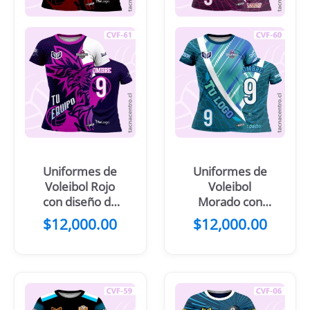
Uniformes de
Uniformes de
Voleibol Rojo
Voleibol
con diseño de
Morado con
aguila frontal
diseños
$
12,000.00
$
12,000.00
hexagonales y
franjas doradas