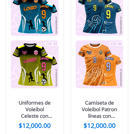
Uniformes de
Camiseta de
Voleibol
Voleibol Patron
Celeste con
líneas con
negro
pelota
$
12,000.00
$
12,000.00
difuminado