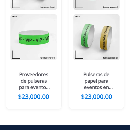
Proveedores
Pulseras de
de pulseras
papel para
para eventos
eventos en
de papel
Calama
$
23,000.00
$
23,000.00