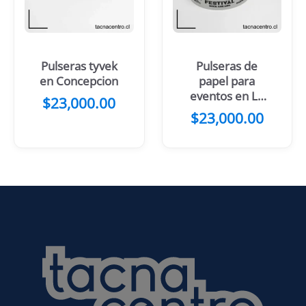
Pulseras tyvek
Pulseras de
en Concepcion
papel para
eventos en La
$
23,000.00
Plata
$
23,000.00