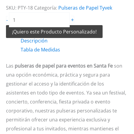
SKU:
PTY-18
Categoría:
Pulseras de Papel Tyvek
Pulseras
+
-
de
¡Quiero este Producto Personalizado!
papel
Descripción
para
Tabla de Medidas
eventos
en
Las
pulseras de papel para eventos en Santa Fe
son
Santa
una opción económica, práctica y segura para
Fe
gestionar el acceso y la identificación de los
cantidad
asistentes en todo tipo de eventos. Ya sea un festival,
concierto, conferencia, fiesta privada o evento
corporativo, nuestras pulseras personalizadas te
permitirán ofrecer una experiencia exclusiva y
profesional a tus invitados, mientras mantienes el