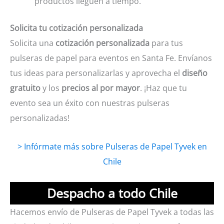
productos lleguen a tiempo.
Solicita tu cotización personalizada
Solicita una
cotización personalizada
para tus
pulseras de papel para eventos en Santa Fe. Envíanos
tus ideas para personalizarlas y aprovecha el
diseño
gratuito
y los
precios al por mayor
. ¡Haz que tu
evento sea un éxito con nuestras pulseras
personalizadas!
> Infórmate más sobre Pulseras de Papel Tyvek en
Chile
Despacho a todo Chile
Hacemos envío de Pulseras de Papel Tyvek a todas las