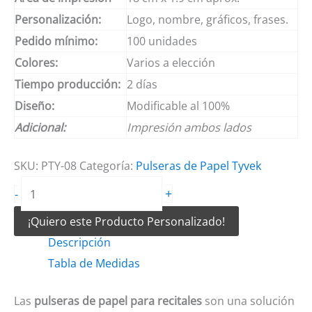
Personalización:
Logo, nombre, gráficos, frases.
Pedido mínimo:
100 unidades
Colores:
Varios a elección
Tiempo producción:
2 días
Diseño:
Modificable al 100%
Adicional:
Impresión ambos lados
SKU:
PTY-08
Categoría:
Pulseras de Papel Tyvek
Pulseras
+
-
de
¡Quiero este Producto Personalizado!
papel
Descripción
para
Tabla de Medidas
recitales
cantidad
Las
pulseras de papel para recitales
son una solución