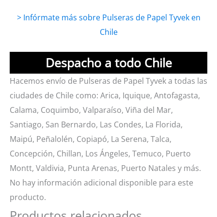
> Infórmate más sobre Pulseras de Papel Tyvek en
Chile
Despacho a todo Chile
Hacemos envío de Pulseras de Papel Tyvek a todas las
ciudades de Chile como: Arica, Iquique, Antofagasta,
Calama, Coquimbo, Valparaíso, Viña del Mar,
Santiago, San Bernardo, Las Condes, La Florida,
Maipú, Peñalolén, Copiapó, La Serena, Talca,
Concepción, Chillan, Los Ángeles, Temuco, Puerto
Montt, Valdivia, Punta Arenas, Puerto Natales y más.
No hay información adicional disponible para este
producto.
Productos relacionados