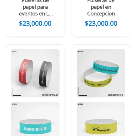
Pulseras de
Pulseras de
papel para
papel en
eventos en La
Concepcion
Plata
$
23,000.00
$
23,000.00