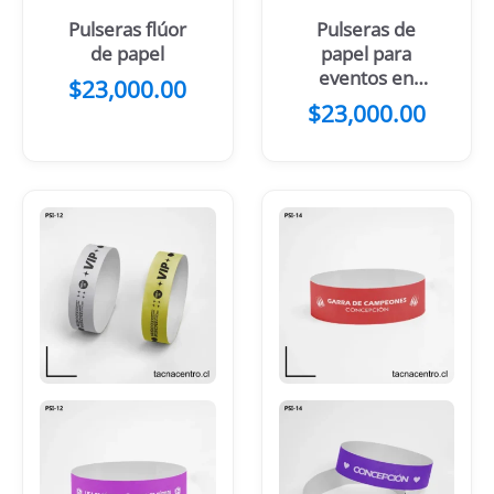
Pulseras flúor
Pulseras de
de papel
papel para
eventos en
$
23,000.00
Calama
$
23,000.00