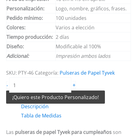
Personalización:
Logo, nombre, gráficos, frases.
Pedido mínimo:
100 unidades
Colores:
Varios a elección
Tiempo producción:
2 días
Diseño:
Modificable al 100%
Adicional:
Impresión ambos lados
SKU:
PTY-46
Categoría:
Pulseras de Papel Tyvek
Pulseras
+
-
de
¡Quiero este Producto Personalizado!
papel
Descripción
tyvek
Tabla de Medidas
para
cumpleaños
Las
pulseras de papel Tyvek para cumpleaños
son
cantidad