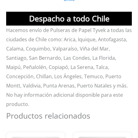
Despacho a todo Chile
Hacemos envío de Pulseras de Papel Tyvek a todas las
ciudades de Chile como: Arica, Iquique, Antofagasta,
Calama, Coquimbo, Valparaíso, Viña del Mar,
Santiago, San Bernardo, Las Condes, La Florida,
Maipú, Peñalolén, Copiapó, La Serena, Talca,
Concepción, Chillan, Los Ángeles, Temuco, Puerto
Montt, Valdivia, Punta Arenas, Puerto Natales y más.
No hay información adicional disponible para este
producto.
Productos relacionados