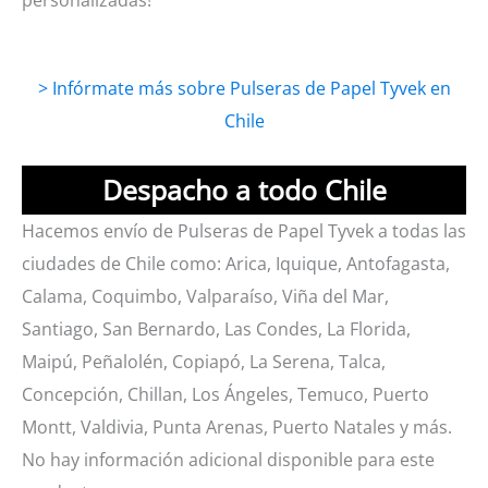
> Infórmate más sobre Pulseras de Papel Tyvek en
Chile
Despacho a todo Chile
Hacemos envío de Pulseras de Papel Tyvek a todas las
ciudades de Chile como: Arica, Iquique, Antofagasta,
Calama, Coquimbo, Valparaíso, Viña del Mar,
Santiago, San Bernardo, Las Condes, La Florida,
Maipú, Peñalolén, Copiapó, La Serena, Talca,
Concepción, Chillan, Los Ángeles, Temuco, Puerto
Montt, Valdivia, Punta Arenas, Puerto Natales y más.
No hay información adicional disponible para este