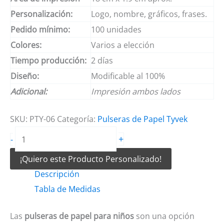
Personalización:
Logo, nombre, gráficos, frases.
Pedido mínimo:
100 unidades
Colores:
Varios a elección
Tiempo producción:
2 días
Diseño:
Modificable al 100%
Adicional:
Impresión ambos lados
SKU:
PTY-06
Categoría:
Pulseras de Papel Tyvek
Pulseras
+
-
de
¡Quiero este Producto Personalizado!
papel
Descripción
para
Tabla de Medidas
niños
cantidad
Las
pulseras de papel para niños
son una opción