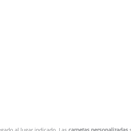
legado al lugar indicado. Las
carpetas personalizadas
s