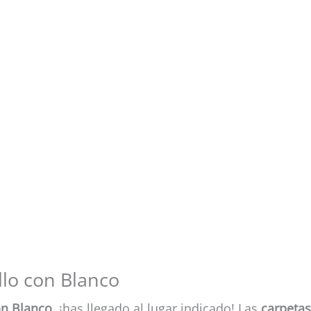
llo con Blanco
on Blanco
, ¡has llegado al lugar indicado! Las
carpetas