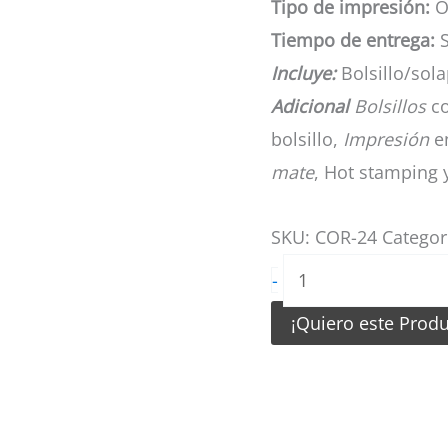
Tipo de impresión:
Of
Tiempo de entrega:
S
Incluye:
Bolsillo/solap
Adicional
Bolsillos
co
bolsillo,
Impresión
en
mate
, Hot stamping 
SKU:
COR-24
Categor
Carpetas
-
Corporativas
¡Quiero este Prod
Amarillo
con
Blanco
cantidad