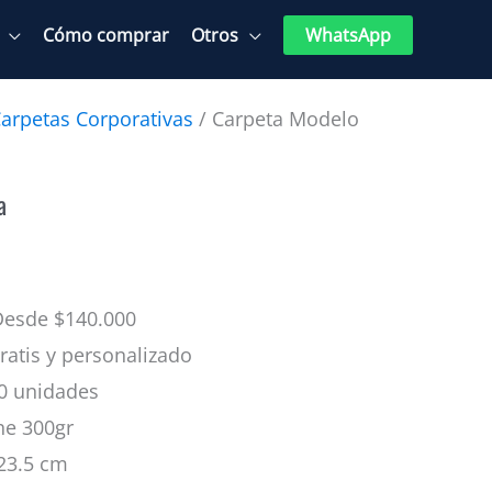
Cómo comprar
Otros
WhatsApp
arpetas Corporativas
/ Carpeta Modelo
a
esde $140.000
atis y personalizado
0 unidades
he 300gr
 23.5 cm