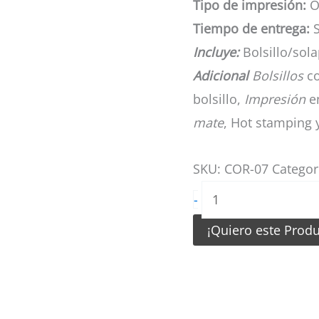
Tipo de impresión:
Of
Tiempo de entrega:
S
Incluye:
Bolsillo/solap
Adicional
Bolsillos
co
bolsillo,
Impresión
en
mate
, Hot stamping 
SKU:
COR-07
Categor
Carpeta
-
Modelo
¡Quiero este Prod
Clínica
cantidad