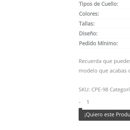
Tipos de Cuello:
Colores:
Tallas:
Diseño:
Pedido Mínimo:
Recuerda que puedes
modelo que acabas d
SKU:
CPE-98
Categor
Camiseta
-
de
¡Quiero este Prod
Pesca
Plomo